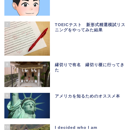
7
TOEICテスト 新形式精選模試リス
ニングをやってみた結果
8
縁切りで有名 縁切り榎に行ってき
た
9
アメリカを知るためのオススメ本
10
I decided who I am