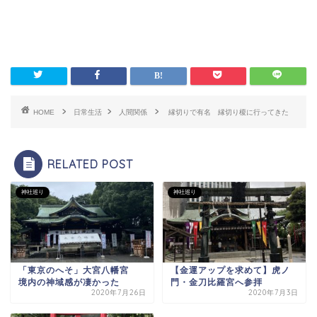
HOME
日常生活
人間関係
縁切りで有名 縁切り榎に行ってきた
RELATED POST
神社巡り
神社巡り
「東京のへそ」大宮八幡宮
【金運アップを求めて】虎ノ
境内の神域感が凄かった
門・金刀比羅宮へ参拝
2020年7月26日
2020年7月3日