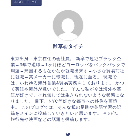
ABOUT ME
雑草@タイチ
東京出身・東京在住の会社員。 新卒で超絶ブラック企
業→3年で退職→1ヶ月ほどヨーロッパをバックパックで
周遊→帰国するもなかなか就職出来ず→小さな貿易商社
に就職→某メーカーに転職し、現在に至る。 現職で
は、いわゆる海外営業&貿易実務をしております。 かつ
て英語や海外が嫌いでした。 そんな私が今は海外や英
語が好きで、それ無しでは生きられないような状態にな
りました。 目下、NYC等好きな都市への移住を画策
中。 このブログでは、そんな私の足跡や英語学習の記
録をメインに投稿していきたいと思います。 その他、
旅行先や映画などの話題も投稿します。