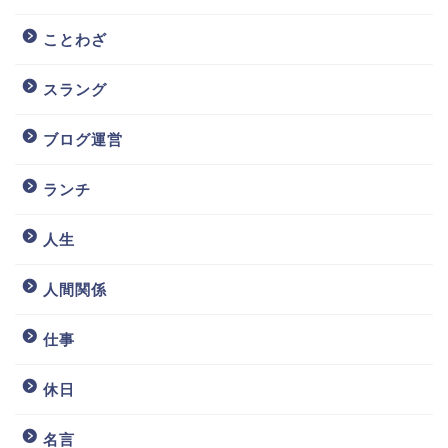
ことわざ
スラング
ブログ運営
ランチ
人生
人間関係
仕事
休日
名言