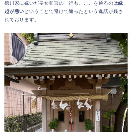
徳川家に嫁いだ皇女和宮の一行も、ここを通るのは
縁
起が悪い
ということで避けて通ったという逸話が残さ
れております。