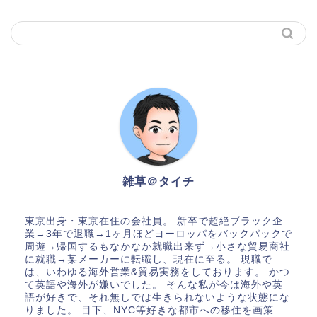
雑草＠タイチ
東京出身・東京在住の会社員。 新卒で超絶ブラック企
業→3年で退職→1ヶ月ほどヨーロッパをバックパックで
周遊→帰国するもなかなか就職出来ず→小さな貿易商社
に就職→某メーカーに転職し、現在に至る。 現職で
は、いわゆる海外営業&貿易実務をしております。 かつ
て英語や海外が嫌いでした。 そんな私が今は海外や英
語が好きで、それ無しでは生きられないような状態にな
りました。 目下、NYC等好きな都市への移住を画策