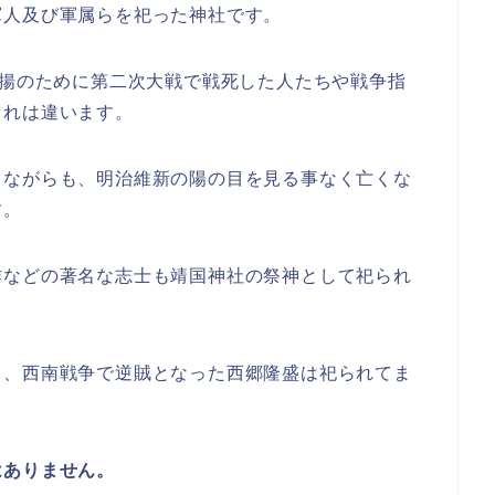
軍人及び軍属らを祀った神社です。
発揚のために第二次大戦で戦死した人たちや戦争指
これは違います。
しながらも、明治維新の陽の目を見る事なく亡くな
す。
作などの著名な志士も靖国神社の祭神として祀られ
ら、西南戦争で逆賊となった西郷隆盛は祀られてま
はありません。