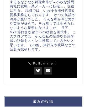
するもなかなか就職出来ず→小さな貿易
商社に就職→某メーカーに転職し、現在
に至る。 現職では、いわゆる海外営業&
貿易実務をしております。 かつて英語や
海外が嫌いでした。 そんな私が今は海外
や英語が好きで、それ無しでは生きられ
ないような状態になりました。 目下、
NYC等好きな都市への移住を画策中。 こ
のブログでは、そんな私の足跡や英語学
習の記録をメインに投稿していきたいと
思います。 その他、旅行先や映画などの
話題も投稿します。
＼ Follow me ／
最近の投稿