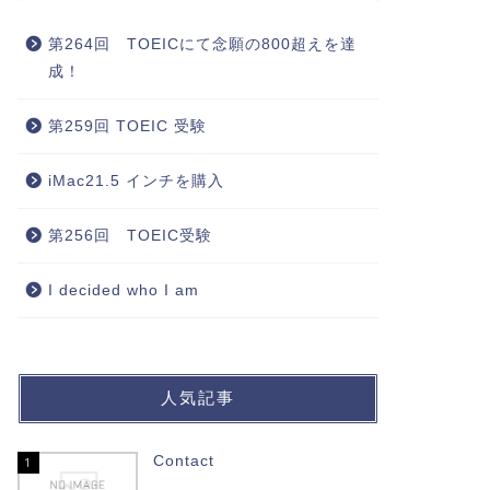
第264回 TOEICにて念願の800超えを達
成！
第259回 TOEIC 受験
iMac21.5 インチを購入
第256回 TOEIC受験
I decided who I am
人気記事
Contact
1