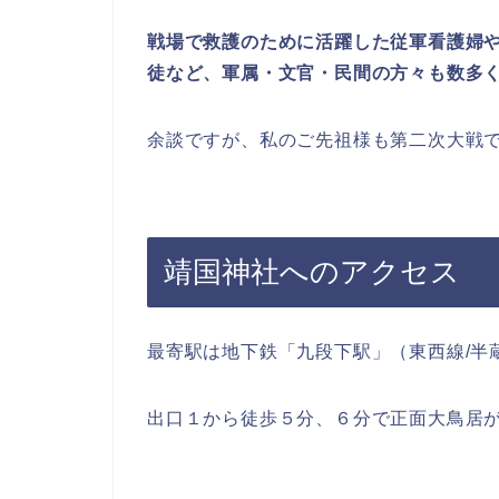
戦場で救護のために活躍した従軍看護婦
徒など、軍属・文官・民間の方々も数多
余談ですが、私のご先祖様も第二次大戦
靖国神社へのアクセス
最寄駅は地下鉄「九段下駅」（東西線/半
出口１から徒歩５分、６分で正面大鳥居