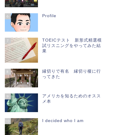
Profile
6
TOEICテスト 新形式精選模
7
試リスニングをやってみた結
果
縁切りで有名 縁切り榎に行
8
ってきた
アメリカを知るためのオスス
9
メ本
I decided who I am
10