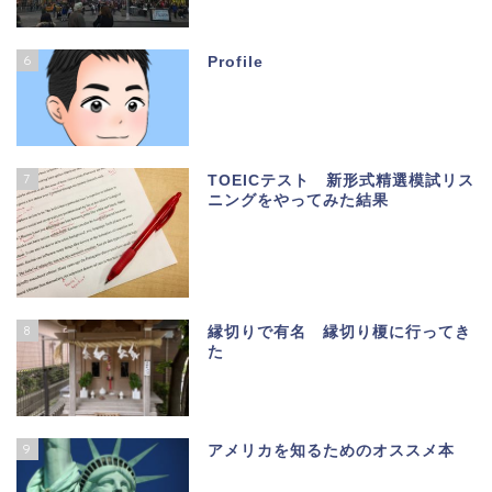
6
Profile
7
TOEICテスト 新形式精選模試リス
ニングをやってみた結果
8
縁切りで有名 縁切り榎に行ってき
た
9
アメリカを知るためのオススメ本