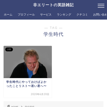
非エリートの英語雑記
ホーム
プロフィール
サービス
ランキング
クチコミ
お問い合
― TAG ―
学生時代
人生
学生時代にやっておけばよか
ったことリスト〜若い君へ〜
2020年6月20日
HOME
学生時代