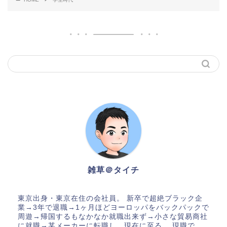
雑草＠タイチ
東京出身・東京在住の会社員。 新卒で超絶ブラック企
業→3年で退職→1ヶ月ほどヨーロッパをバックパックで
周遊→帰国するもなかなか就職出来ず→小さな貿易商社
に就職→某メーカーに転職し、現在に至る。 現職で