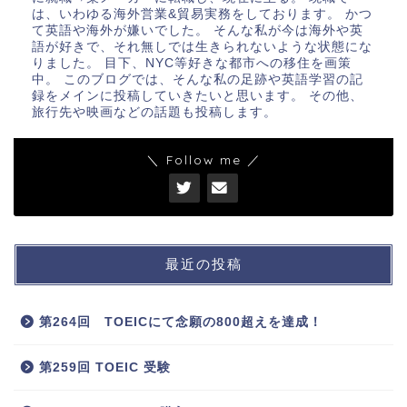
は、いわゆる海外営業&貿易実務をしております。 かつ
て英語や海外が嫌いでした。 そんな私が今は海外や英
語が好きで、それ無しでは生きられないような状態にな
りました。 目下、NYC等好きな都市への移住を画策
中。 このブログでは、そんな私の足跡や英語学習の記
録をメインに投稿していきたいと思います。 その他、
旅行先や映画などの話題も投稿します。
＼ Follow me ／
最近の投稿
第264回 TOEICにて念願の800超えを達成！
第259回 TOEIC 受験