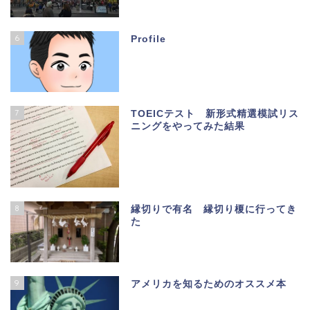
6
Profile
7
TOEICテスト 新形式精選模試リス
ニングをやってみた結果
8
縁切りで有名 縁切り榎に行ってき
た
9
アメリカを知るためのオススメ本