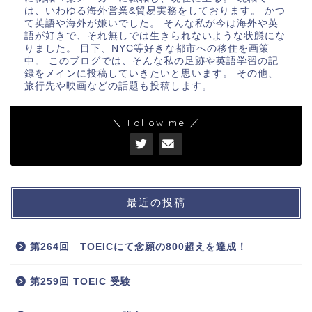
は、いわゆる海外営業&貿易実務をしております。 かつ
て英語や海外が嫌いでした。 そんな私が今は海外や英
語が好きで、それ無しでは生きられないような状態にな
りました。 目下、NYC等好きな都市への移住を画策
中。 このブログでは、そんな私の足跡や英語学習の記
録をメインに投稿していきたいと思います。 その他、
旅行先や映画などの話題も投稿します。
＼ Follow me ／
最近の投稿
第264回 TOEICにて念願の800超えを達成！
第259回 TOEIC 受験