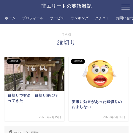
非エリートの英語雑記
ホーム
プロフィール
サービス
ランキング
クチコミ
お問い合
― TAG ―
縁切り
人間関係
人間関係
縁切りで有名 縁切り榎に行
ってきた
実際に効果があった縁切りの
おまじない
2020年7月19日
2020年3月10日
HOME
縁切り