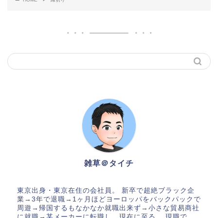
雑草＠タイチ
東京出身・東京在住の会社員。 新卒で超絶ブラック企
業→3年で退職→1ヶ月ほどヨーロッパをバックパックで
周遊→帰国するもなかなか就職出来ず→小さな貿易商社
に就職→某メーカーに転職し、現在に至る。 現職で